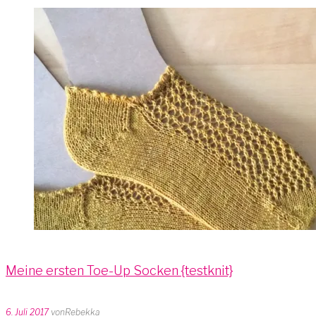
Meine ersten Toe-Up Socken {testknit}
6. Juli 2017
von
Rebekka