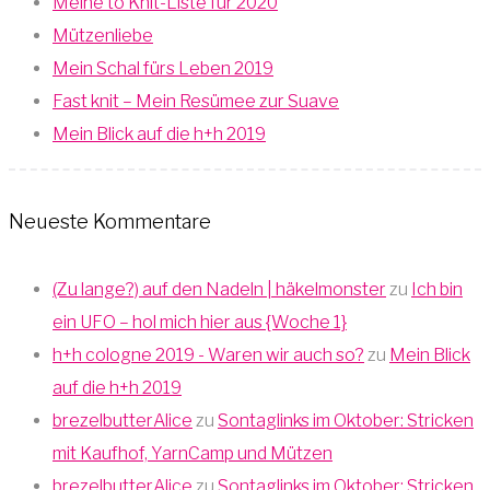
Meine to Knit-Liste für 2020
Mützenliebe
Mein Schal fürs Leben 2019
Fast knit – Mein Resümee zur Suave
Mein Blick auf die h+h 2019
Neueste Kommentare
(Zu lange?) auf den Nadeln | häkelmonster
zu
Ich bin
ein UFO – hol mich hier aus {Woche 1}
h+h cologne 2019 - Waren wir auch so?
zu
Mein Blick
auf die h+h 2019
brezelbutterAlice
zu
Sontaglinks im Oktober: Stricken
mit Kaufhof, YarnCamp und Mützen
brezelbutterAlice
zu
Sontaglinks im Oktober: Stricken