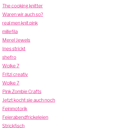
The cooking knitter
Waren wir auch so?
real men knit pink
millefila
Merel Jewels
Ines strickt
shefro
Wolke 7
Fritzi creativ
Wolke 7
Pink Zombie Crafts
Jetzt kocht sie auch noch
Feinmotorik
Feierabendfrickeleien
Strickfisch