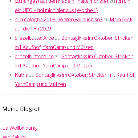
(Zu lange?) auf den Nadeln | häkelmonster
zu
Ich bin
ein UFO – hol mich hier aus {Woche 1}
h+h cologne 2019 - Waren wir auch so?
zu
Mein Blick
auf die h+h 2019
brezelbutterAlice
zu
Sontaglinks im Oktober: Stricken
mit Kaufhof, YarnCamp und Mützen
brezelbutterAlice
zu
Sontaglinks im Oktober: Stricken
mit Kaufhof, YarnCamp und Mützen
Katha
zu
Sontaglinks im Oktober: Stricken mit Kaufhof,
YarnCamp und Mützen
Meine Blogroll
La Wollbindung
Wollfaktor