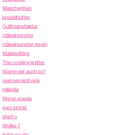
Maschenfein
brezelbutter
Quiltmanufaktur
Häkelmonster
Häkelmonster (engl.)
Maleknitting
The cooking knitter
Waren wir auch so?
real men knit pink
millefila
Merel Jewels
Ines strickt
shefro
Wolke 7
Fritzi creativ