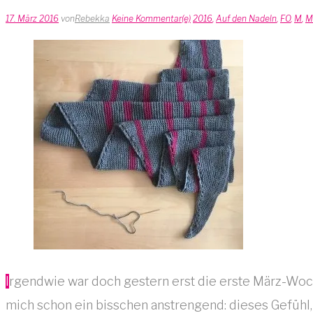
17. März 2016
von
Rebekka
Keine Kommentar(e)
2016
,
Auf den Nadeln
,
FO
,
M
,
M
Irgendwie war doch gestern erst die erste März-Woche, oder? Geht es euch ähnlich, dass ihr das Gefühl habt, die Zeit rast nur so dahin? Furchtbar. Das ist für
mich schon ein bisschen anstrengend: dieses Gefühl, 