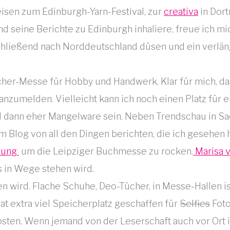
isen zum Edinburgh-Yarn-Festival, zur
creativa
in Dor
d seine Berichte zu Edinburgh inhaliere, freue ich m
schließend nach Norddeutschland düsen und ein verlä
ucher-Messe für Hobby und Handwerk. Klar für mich, da
zumelden. Vielleicht kann ich noch einen Platz für e
ird dann eher Mangelware sein. Neben Trendschau in S
m Blog von all den Dingen berichten, die ich gesehen
ndung
um die Leipziger Buchmesse zu rocken.
Marisa 
s in Wege stehen wird.
n wird. Flache Schuhe, Deo-Tücher, in Messe-Hallen is
at extra viel Speicherplatz geschaffen für
Selfies
Foto
en. Wenn jemand von der Leserschaft auch vor Ort ist