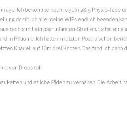
frage. Ich bekomme noch regelmäßig Physio-Tape un
eilung damit ich alle meine WIPs endlich beenden kan
raus rechts mit ein paar Intarsien-Streifen. Es hat 
d in Pflaume. Ich hatte im letzten Post ja schon berich
zten Knäuel auf 10m drei Knoten. Das fand ich dann do
no von Drops toll.
uketten und etliche Fäden zu vernähen. Die Arbeit hat