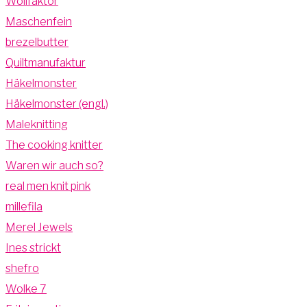
Wollfaktor
Maschenfein
brezelbutter
Quiltmanufaktur
Häkelmonster
Häkelmonster (engl.)
Maleknitting
The cooking knitter
Waren wir auch so?
real men knit pink
millefila
Merel Jewels
Ines strickt
shefro
Wolke 7