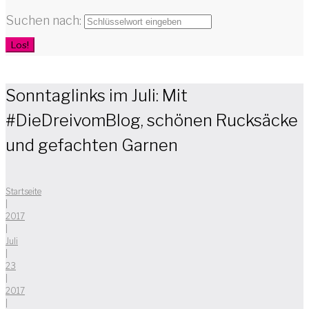
Suchen nach:
Los!
Sonntaglinks im Juli: Mit
#DieDreivomBlog, schönen Rucksäcke
und gefachten Garnen
Startseite
|
2017
|
Juli
|
23
|
2017
|