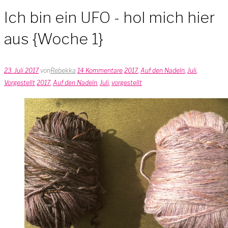
Ich bin ein UFO - hol mich hier
aus {Woche 1}
23. Juli 2017
von
Rebekka
14 Kommentare
2017
,
Auf den Nadeln
,
Juli
,
Vorgestellt
2017
,
Auf den Nadeln
,
Juli
,
vorgestellt