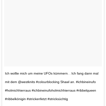
Ich wollte mich um meine UFOs kümmern. . Ich fang dann mal
mit dem @westknits #colourblocking Shawl an. #ichbineinufo
#holmichhierraus #ichbineinufoholmichhierraus #ribbelqueen
#ribbelkönigin #strickenfetzt #stricksüchtig