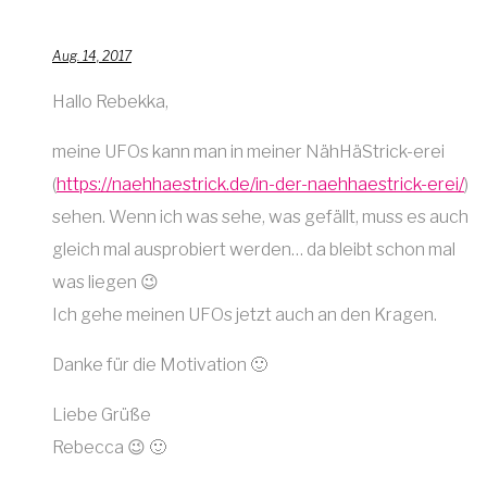
Aug. 14, 2017
Hallo Rebekka,
meine UFOs kann man in meiner NähHäStrick-erei
(
https://naehhaestrick.de/in-der-naehhaestrick-erei/
)
sehen. Wenn ich was sehe, was gefällt, muss es auch
gleich mal ausprobiert werden… da bleibt schon mal
was liegen 😉
Ich gehe meinen UFOs jetzt auch an den Kragen.
Danke für die Motivation 🙂
Liebe Grüße
Rebecca 😉 🙂