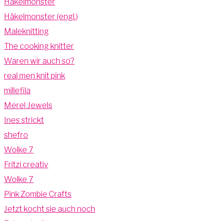
Häkelmonster
Häkelmonster (engl.)
Maleknitting
The cooking knitter
Waren wir auch so?
real men knit pink
millefila
Merel Jewels
Ines strickt
shefro
Wolke 7
Fritzi creativ
Wolke 7
Pink Zombie Crafts
Jetzt kocht sie auch noch