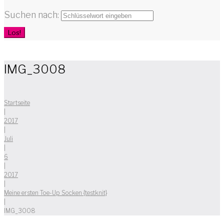
Suchen nach:
Los!
IMG_3008
Startseite
|
2017
|
Juli
|
6
|
2017
|
Meine ersten Toe-Up Socken {testknit}
|
IMG_3008