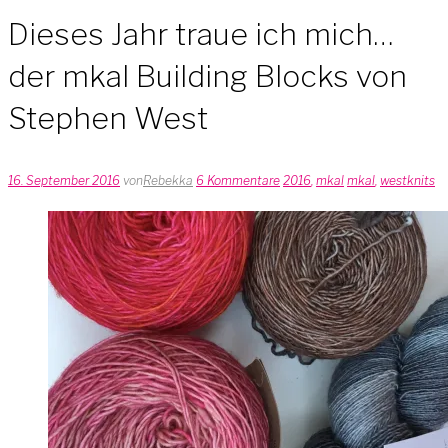
Dieses Jahr traue ich mich…
der mkal Building Blocks von
Stephen West
16. September 2016
von
Rebekka
6 Kommentare
2016
,
mkal
mkal
,
westknits