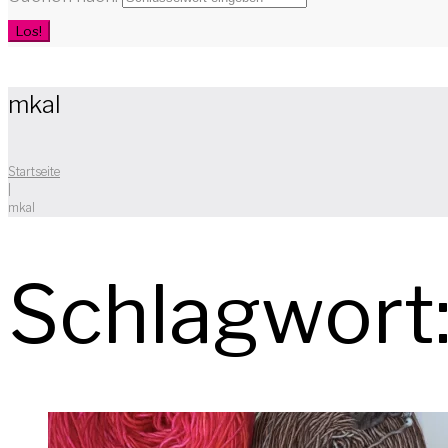
Los!
mkal
Startseite
|
mkal
Schlagwort