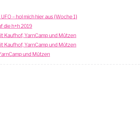
n UFO – hol mich hier aus {Woche 1}
uf die h+h 2019
 mit Kaufhof, YarnCamp und Mützen
 mit Kaufhof, YarnCamp und Mützen
f, YarnCamp und Mützen