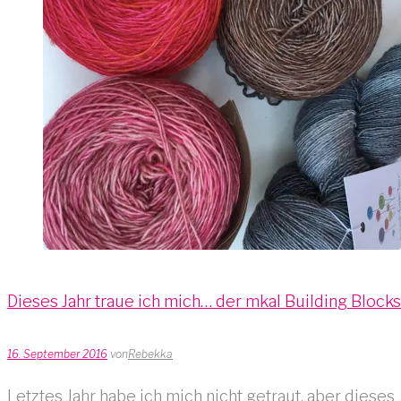
Dieses Jahr traue ich mich… der mkal Building Bloc
16. September 2016
von
Rebekka
Letztes Jahr habe ich mich nicht getraut, aber dieses