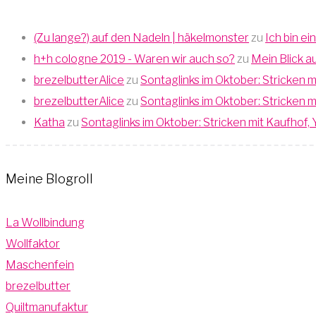
(Zu lange?) auf den Nadeln | häkelmonster
zu
Ich bin ei
h+h cologne 2019 - Waren wir auch so?
zu
Mein Blick a
brezelbutterAlice
zu
Sontaglinks im Oktober: Stricken
brezelbutterAlice
zu
Sontaglinks im Oktober: Stricken
Katha
zu
Sontaglinks im Oktober: Stricken mit Kaufho
Meine Blogroll
La Wollbindung
Wollfaktor
Maschenfein
brezelbutter
Quiltmanufaktur