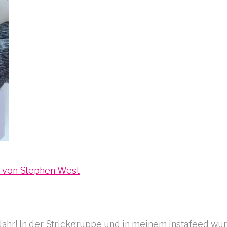
ks von Stephen West
 Jahr! In der Strickgruppe und in meinem instafeed wu