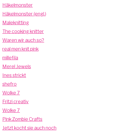
Häkelmonster
Häkelmonster (engl.)
Maleknitting
The cooking knitter
Waren wir auch so?
real men knit pink
millefila
Merel Jewels
Ines strickt
shefro
Wolke 7
Fritzi creativ
Wolke 7
Pink Zombie Crafts
Jetzt kocht sie auch noch