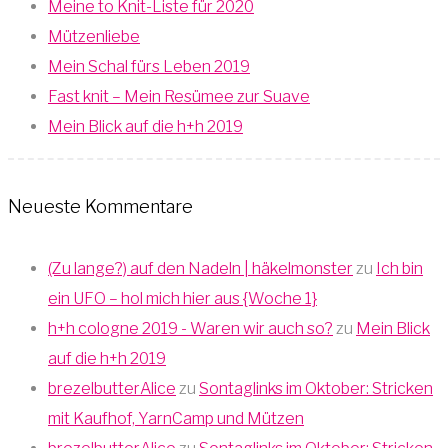
Meine to Knit-Liste für 2020
Mützenliebe
Mein Schal fürs Leben 2019
Fast knit – Mein Resümee zur Suave
Mein Blick auf die h+h 2019
Neueste Kommentare
(Zu lange?) auf den Nadeln | häkelmonster
zu
Ich bin
ein UFO – hol mich hier aus {Woche 1}
h+h cologne 2019 - Waren wir auch so?
zu
Mein Blick
auf die h+h 2019
brezelbutterAlice
zu
Sontaglinks im Oktober: Stricken
mit Kaufhof, YarnCamp und Mützen