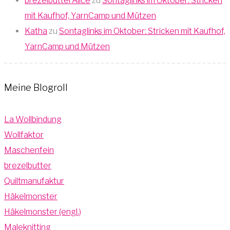
brezelbutterAlice
zu
Sontaglinks im Oktober: Stricken
mit Kaufhof, YarnCamp und Mützen
Katha
zu
Sontaglinks im Oktober: Stricken mit Kaufhof,
YarnCamp und Mützen
Meine Blogroll
La Wollbindung
Wollfaktor
Maschenfein
brezelbutter
Quiltmanufaktur
Häkelmonster
Häkelmonster (engl.)
Maleknitting