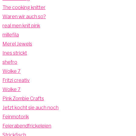
The cooking knitter
Waren wir auch so?
real men knit pink
millefila
Merel Jewels
Ines strickt
shefro
Wolke 7
Fritzi creativ
Wolke 7
Pink Zombie Crafts
Jetzt kocht sie auch noch
Feinmotorik
Feierabendfrickeleien
Strickfisch