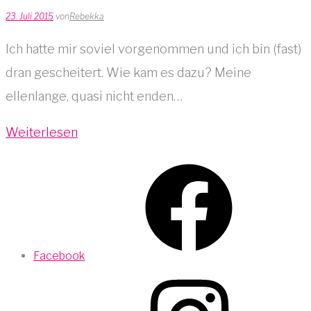
23. Juli 2015
von
Rebekka
Ich hatte mir soviel vorgenommen und ich bin (fast)
dran gescheitert. Wie kam es dazu? Meine
ellenlange, quasi nicht enden…
Weiterlesen
Facebook