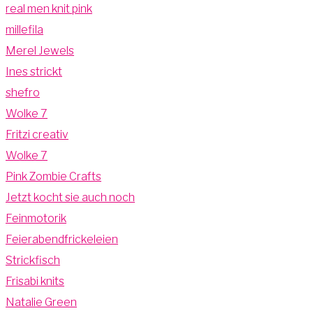
real men knit pink
millefila
Merel Jewels
Ines strickt
shefro
Wolke 7
Fritzi creativ
Wolke 7
Pink Zombie Crafts
Jetzt kocht sie auch noch
Feinmotorik
Feierabendfrickeleien
Strickfisch
Frisabi knits
Natalie Green