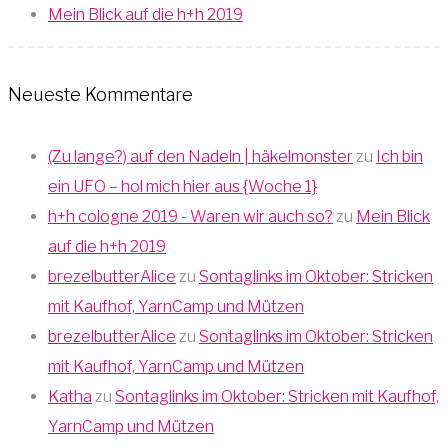
Mein Blick auf die h+h 2019
Neueste Kommentare
(Zu lange?) auf den Nadeln | häkelmonster
zu
Ich bin
ein UFO – hol mich hier aus {Woche 1}
h+h cologne 2019 - Waren wir auch so?
zu
Mein Blick
auf die h+h 2019
brezelbutterAlice
zu
Sontaglinks im Oktober: Stricken
mit Kaufhof, YarnCamp und Mützen
brezelbutterAlice
zu
Sontaglinks im Oktober: Stricken
mit Kaufhof, YarnCamp und Mützen
Katha
zu
Sontaglinks im Oktober: Stricken mit Kaufhof,
YarnCamp und Mützen