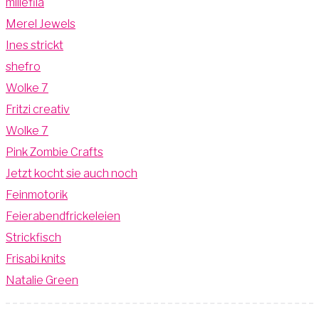
millefila
Merel Jewels
Ines strickt
shefro
Wolke 7
Fritzi creativ
Wolke 7
Pink Zombie Crafts
Jetzt kocht sie auch noch
Feinmotorik
Feierabendfrickeleien
Strickfisch
Frisabi knits
Natalie Green