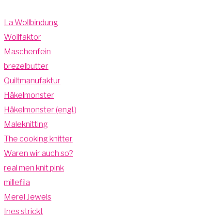
La Wollbindung
Wollfaktor
Maschenfein
brezelbutter
Quiltmanufaktur
Häkelmonster
Häkelmonster (engl.)
Maleknitting
The cooking knitter
Waren wir auch so?
real men knit pink
millefila
Merel Jewels
Ines strickt