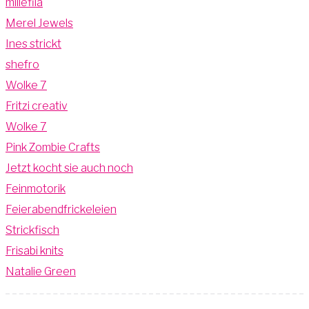
millefila
Merel Jewels
Ines strickt
shefro
Wolke 7
Fritzi creativ
Wolke 7
Pink Zombie Crafts
Jetzt kocht sie auch noch
Feinmotorik
Feierabendfrickeleien
Strickfisch
Frisabi knits
Natalie Green