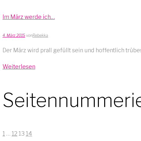
Im März werde ich…
4. März 2015
von
Rebekka
Der März wird prall gefüllt sein und hoffentlich trü
Weiterlesen
Seitennummerie
1
…
12
13
14