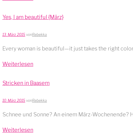
Yes, I am beautiful {März}
13. März 2015
von
Rebekka
Every woman is beautiful—it just takes the right colo
Weiterlesen
Stricken in Baasem
10. März 2015
von
Rebekka
Schnee und Sonne? An einem März-Wochenende? Hatte 
Weiterlesen