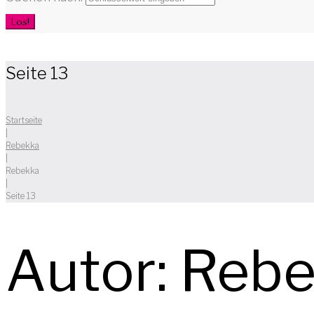
Los!
Seite 13
Startseite
|
Rebekka
|
Rebekka
|
Seite 13
Autor:
Rebe