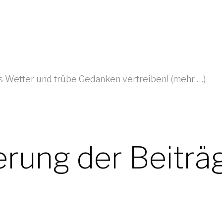
bes Wetter und trübe Gedanken vertreiben! (mehr …)
rung der Beiträ