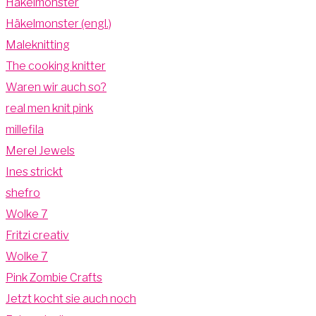
Häkelmonster
Häkelmonster (engl.)
Maleknitting
The cooking knitter
Waren wir auch so?
real men knit pink
millefila
Merel Jewels
Ines strickt
shefro
Wolke 7
Fritzi creativ
Wolke 7
Pink Zombie Crafts
Jetzt kocht sie auch noch