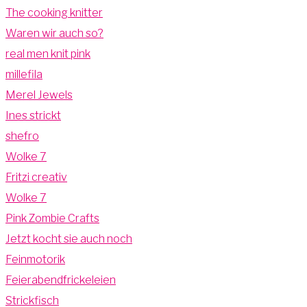
The cooking knitter
Waren wir auch so?
real men knit pink
millefila
Merel Jewels
Ines strickt
shefro
Wolke 7
Fritzi creativ
Wolke 7
Pink Zombie Crafts
Jetzt kocht sie auch noch
Feinmotorik
Feierabendfrickeleien
Strickfisch