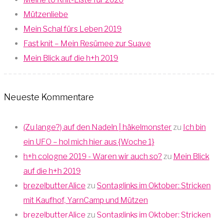
Mützenliebe
Mein Schal fürs Leben 2019
Fast knit – Mein Resümee zur Suave
Mein Blick auf die h+h 2019
Neueste Kommentare
(Zu lange?) auf den Nadeln | häkelmonster
zu
Ich bin
ein UFO – hol mich hier aus {Woche 1}
h+h cologne 2019 - Waren wir auch so?
zu
Mein Blick
auf die h+h 2019
brezelbutterAlice
zu
Sontaglinks im Oktober: Stricken
mit Kaufhof, YarnCamp und Mützen
brezelbutterAlice
zu
Sontaglinks im Oktober: Stricken