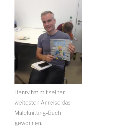
Henry hat mit seiner
weitesten Anreise das
Maleknitting-Buch
gewonnen.