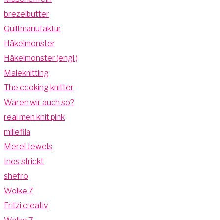
brezelbutter
Quiltmanufaktur
Häkelmonster
Häkelmonster (engl.)
Maleknitting
The cooking knitter
Waren wir auch so?
real men knit pink
millefila
Merel Jewels
Ines strickt
shefro
Wolke 7
Fritzi creativ