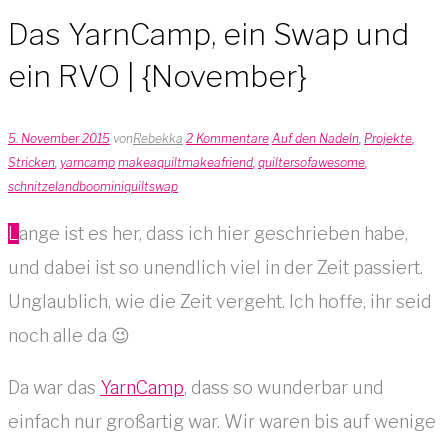
Das YarnCamp, ein Swap und
ein RVO | {November}
5. November 2015
von
Rebekka
2 Kommentare
Auf den Nadeln
,
Projekte
,
Stricken
,
yarncamp
makeaquiltmakeafriend
,
quiltersofawesome
,
schnitzelandboominiquiltswap
Lange ist es her, dass ich hier geschrieben habe,
und dabei ist so unendlich viel in der Zeit passiert.
Unglaublich, wie die Zeit vergeht. Ich hoffe, ihr seid
noch alle da 😉
Da war das
YarnCamp
, dass so wunderbar und
einfach nur großartig war. Wir waren bis auf wenige