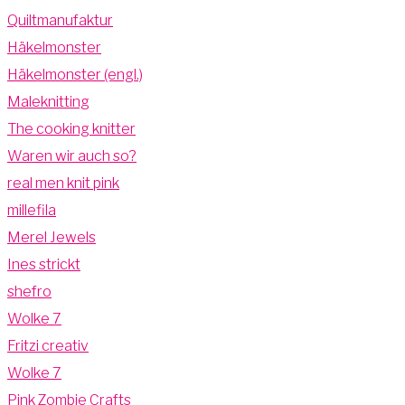
Quiltmanufaktur
Häkelmonster
Häkelmonster (engl.)
Maleknitting
The cooking knitter
Waren wir auch so?
real men knit pink
millefila
Merel Jewels
Ines strickt
shefro
Wolke 7
Fritzi creativ
Wolke 7
Pink Zombie Crafts