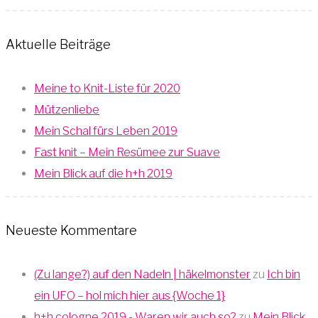
Aktuelle Beiträge
Meine to Knit-Liste für 2020
Mützenliebe
Mein Schal fürs Leben 2019
Fast knit – Mein Resümee zur Suave
Mein Blick auf die h+h 2019
Neueste Kommentare
(Zu lange?) auf den Nadeln | häkelmonster
zu
Ich bin
ein UFO – hol mich hier aus {Woche 1}
h+h cologne 2019 - Waren wir auch so?
zu
Mein Blick