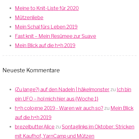
Meine to Knit-Liste für 2020
Mützenliebe
Mein Schal fürs Leben 2019
Fast knit – Mein Resümee zur Suave
Mein Blick auf die h+h 2019
Neueste Kommentare
(Zu lange?) auf den Nadeln | häkelmonster
zu
Ich bin
ein UFO – hol mich hier aus {Woche 1}
h+h cologne 2019 - Waren wir auch so?
zu
Mein Blick
auf die h+h 2019
brezelbutterAlice
zu
Sontaglinks im Oktober: Stricken
mit Kaufhof, YarnCamp und Mützen