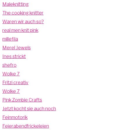
Maleknitting
The cooking knitter
Waren wir auch so?
real men knit pink
millefila
Merel Jewels
Ines strickt
shefro
Wolke 7
Fritzi creativ
Wolke 7
Pink Zombie Crafts
Jetzt kocht sie auch noch
Feinmotorik
Feierabendfrickeleien