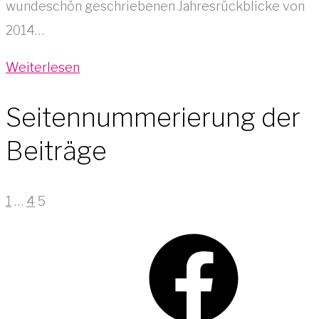
wundeschön geschriebenen Jahresrückblicke von
2014…
Weiterlesen
Seitennummerierung der
Beiträge
1
…
4
5