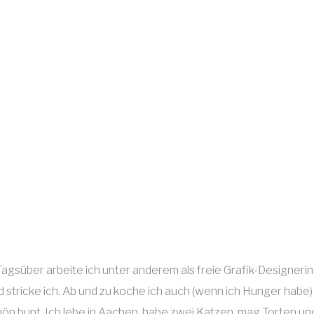
. Tagsüber arbeite ich unter anderem als freie Grafik-Design
tricke ich. Ab und zu koche ich auch (wenn ich Hunger habe) o
chön bunt. Ich lebe in Aachen, habe zwei Katzen, mag Torten