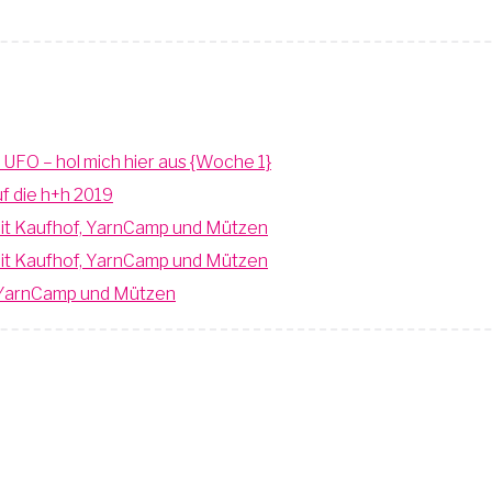
n UFO – hol mich hier aus {Woche 1}
uf die h+h 2019
 mit Kaufhof, YarnCamp und Mützen
 mit Kaufhof, YarnCamp und Mützen
f, YarnCamp und Mützen