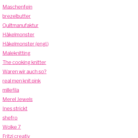
Maschenfein
brezelbutter
Quiltmanufaktur
Häkelmonster
Häkelmonster (engl.)
Maleknitting
The cooking knitter
Waren wir auch so?
real men knit pink
millefila
Merel Jewels
Ines strickt
shefro
Wolke 7
Fritzi creativ