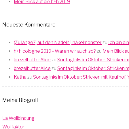
Mein Blick auf die h+h 2019
Neueste Kommentare
(Zu lange?) auf den Nadeln | häkelmonster
zu
Ich bin ei
h+h cologne 2019 - Waren wir auch so?
zu
Mein Blick a
brezelbutterAlice
zu
Sontaglinks im Oktober: Stricken
brezelbutterAlice
zu
Sontaglinks im Oktober: Stricken
Katha
zu
Sontaglinks im Oktober: Stricken mit Kaufho
Meine Blogroll
La Wollbindung
Wollfaktor