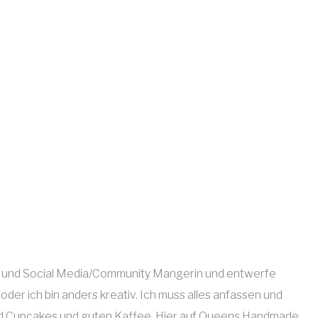
erin und Social Media/Community Mangerin und entwerfe
der ich bin anders kreativ. Ich muss alles anfassen und
 und Cupcakes und guten Kaffee. Hier auf Queens Handmade