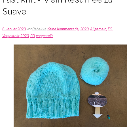
Suave
6. Januar 2020
von
Rebekka
Keine Kommentar(e)
2020
,
Allgemein
,
FO
,
Vorgestellt
2020
,
FO
,
vorgestellt