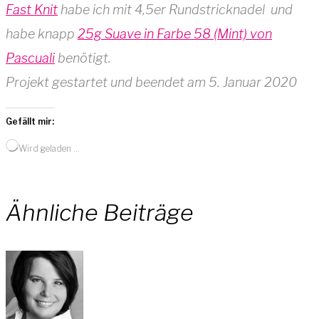
Fast Knit
habe ich mit 4,5er Rundstricknadel und
habe knapp
25g Suave in Farbe 58 (Mint) von
Pascuali
benötigt.
Projekt gestartet und beendet am 5. Januar 2020
Gefällt mir:
Wird geladen …
Ähnliche Beiträge