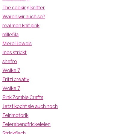
The cooking knitter
Waren wir auch so?
real men knit pink
millefila
Merel Jewels
Ines strickt
shefro
Wolke 7
Fritzi creativ
Wolke 7
Pink Zombie Crafts
Jetzt kocht sie auch noch
Feinmotorik
Feierabendfrickeleien
Strickfisch