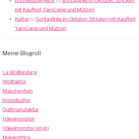
brezelbutterAlice
zu
Sontaglinks im Oktober: Stricken
mit Kaufhof, YarnCamp und Mützen
Katha
zu
Sontaglinks im Oktober: Stricken mit Kaufhof,
YarnCamp und Mützen
Meine Blogroll
La Wollbindung
Wollfaktor
Maschenfein
brezelbutter
Quiltmanufaktur
Häkelmonster
Häkelmonster (engl.)
Maleknitting