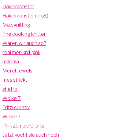
Häkelmonster
Häkelmonster (engl.)
Maleknitting
The cooking knitter
Waren wir auch so?
real men knit pink
millefila
Merel Jewels
Ines strickt
shefro
Wolke 7
Fritzi creativ
Wolke 7
Pink Zombie Crafts
Jetzt kocht sie auch noch