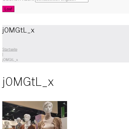
Los!
j0MGtL_x
Startseite
|
j0MGtL_x
j0MGtL_x