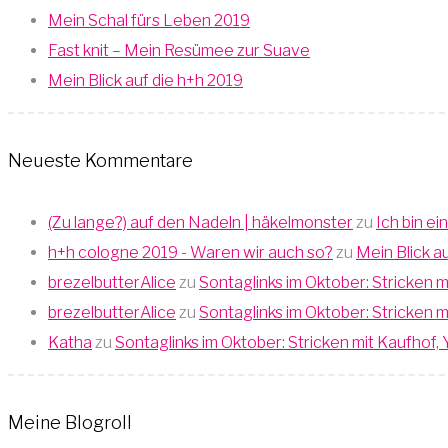
Mein Schal fürs Leben 2019
Fast knit – Mein Resümee zur Suave
Mein Blick auf die h+h 2019
Neueste Kommentare
(Zu lange?) auf den Nadeln | häkelmonster
zu
Ich bin ei
h+h cologne 2019 - Waren wir auch so?
zu
Mein Blick a
brezelbutterAlice
zu
Sontaglinks im Oktober: Stricken
brezelbutterAlice
zu
Sontaglinks im Oktober: Stricken
Katha
zu
Sontaglinks im Oktober: Stricken mit Kaufho
Meine Blogroll