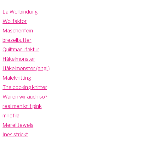
La Wollbindung
Wollfaktor
Maschenfein
brezelbutter
Quiltmanufaktur
Häkelmonster
Häkelmonster (engl.)
Maleknitting
The cooking knitter
Waren wir auch so?
real men knit pink
millefila
Merel Jewels
Ines strickt