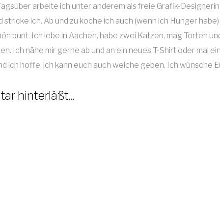
. Tagsüber arbeite ich unter anderem als freie Grafik-Design
tricke ich. Ab und zu koche ich auch (wenn ich Hunger habe) o
chön bunt. Ich lebe in Aachen, habe zwei Katzen, mag Torten
en. Ich nähe mir gerne ab und an ein neues T-Shirt oder mal ei
 und ich hoffe, ich kann euch auch welche geben. Ich wünsche 
r hinterläßt...