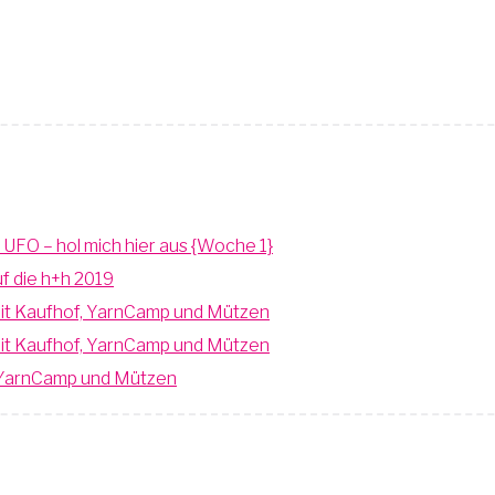
n UFO – hol mich hier aus {Woche 1}
uf die h+h 2019
 mit Kaufhof, YarnCamp und Mützen
 mit Kaufhof, YarnCamp und Mützen
f, YarnCamp und Mützen