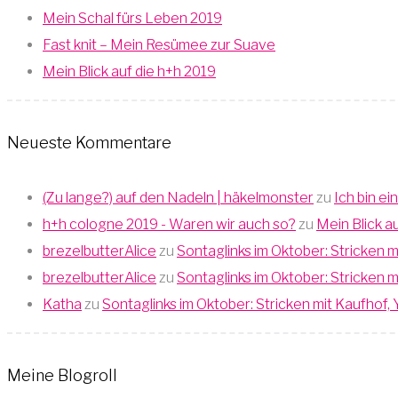
Mein Schal fürs Leben 2019
Fast knit – Mein Resümee zur Suave
Mein Blick auf die h+h 2019
Neueste Kommentare
(Zu lange?) auf den Nadeln | häkelmonster
zu
Ich bin ei
h+h cologne 2019 - Waren wir auch so?
zu
Mein Blick a
brezelbutterAlice
zu
Sontaglinks im Oktober: Stricken
brezelbutterAlice
zu
Sontaglinks im Oktober: Stricken
Katha
zu
Sontaglinks im Oktober: Stricken mit Kaufho
Meine Blogroll