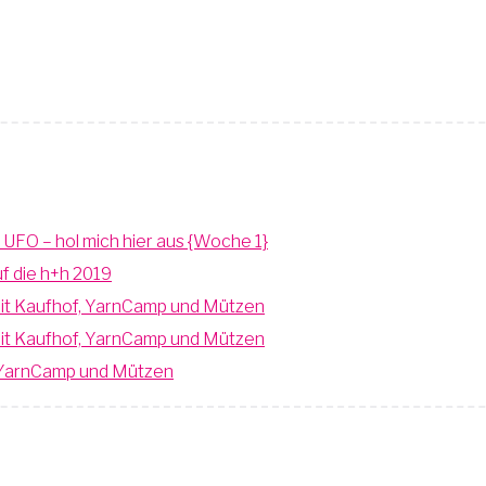
n UFO – hol mich hier aus {Woche 1}
uf die h+h 2019
 mit Kaufhof, YarnCamp und Mützen
 mit Kaufhof, YarnCamp und Mützen
f, YarnCamp und Mützen