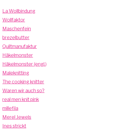
La Wollbindung
Wollfaktor
Maschenfein
brezelbutter
Quiltmanufaktur
Häkelmonster
Häkelmonster (engl.)
Maleknitting
The cooking knitter
Waren wir auch so?
real men knit pink
millefila
Merel Jewels
Ines strickt