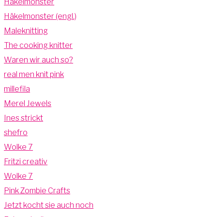
Häkelmonster
Häkelmonster (engl.)
Maleknitting
The cooking knitter
Waren wir auch so?
real men knit pink
millefila
Merel Jewels
Ines strickt
shefro
Wolke 7
Fritzi creativ
Wolke 7
Pink Zombie Crafts
Jetzt kocht sie auch noch