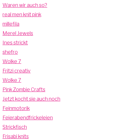
Waren wir auch so?
real men knit pink
millefila
Merel Jewels
Ines strickt
shefro
Wolke 7
Fritzi creativ
Wolke 7
Pink Zombie Crafts
Jetzt kocht sie auch noch
Feinmotorik
Feierabendfrickeleien
Strickfisch
Frisabi knits